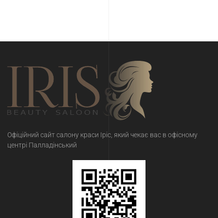
Офіційний сайт салону краси Іріс, який чекає вас в офісному
центрі Палладінський