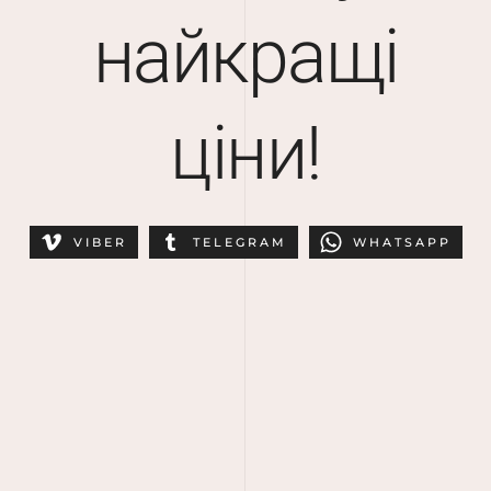
найкращі
ціни!
VIBER
TELEGRAM
WHATSAPP